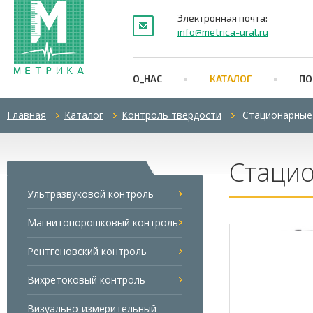
Электронная почта:
info@metrica-ural.ru
О_НАС
КАТАЛОГ
ПО
Главная
Каталог
Контроль твердости
Стационарные
Стаци
Ультразвуковой контроль
Магнитопорошковый контроль
Рентгеновский контроль
Вихретоковый контроль
Визуально-измерительный