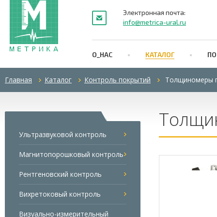
Электронная почта:
info@metrica-ural.ru
О_НАС
КАТАЛОГ
ПО
Главная
Каталог
Контроль покрытий
Толщиномеры 
Толщи
Ультразвуковой контроль
Магнитопорошковый контроль
Рентгеновский контроль
Вихретоковый контроль
Визуально-измерительный