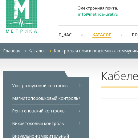
Электронная почта:
info@metrica-ural.ru
О_НАС
КАТАЛОГ
ПО
Главная
Каталог
Контроль и поиск подземных коммуник
Кабеле
Ультразвуковой контроль
Магнитопорошковый контроль
Рентгеновский контроль
Вихретоковый контроль
Визуально-измерительный